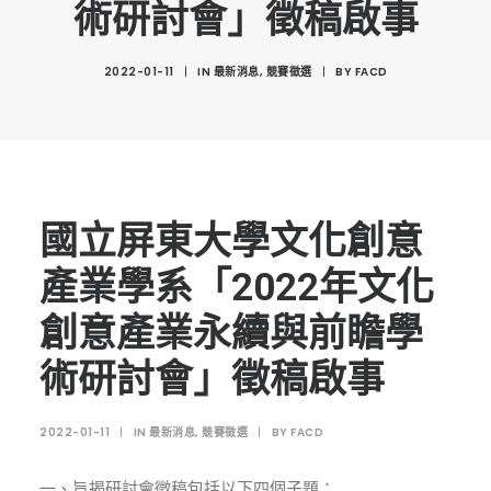
術研討會」徵稿啟事
創意科技與藝術跨域學分學程
光點計畫智慧設計班
2022-01-11
|
IN
最新消息
,
競賽徵選
|
BY
FACD
室內設計學分學程
AI微學分學程
陳其寬教授紀念基金
表單下載
國立屏東大學文化創意
招生資訊
產業學系「2022年文化
高中生專區
創意產業永續與前瞻學
境外生專區 PROSPECTIVE STUDENTS
術研討會」徵稿啟事
聯絡我們 CONTACT
法規章程
2022-01-11
|
IN
最新消息
,
競賽徵選
|
BY
FACD
FACEBOOK
一、旨揭研討會徵稿包括以下四個子題：