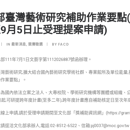
部臺灣藝術研究補助作業要點(
至9月5日止受理提案申請)
|
IN
最新消息
,
競賽徵選
|
BY
FACD
111年7月1日文藝字第1112026887號函辦理。
灣藝術研究,擴大結合國內藝術研究學術社群、專業館所及單位能量,
助作業要點」。
為國內依法立案之法人、大專校院、學術研究機構等團體或組織、公
1月起,可研提跨年度計畫(至多二年),跨年度計畫應自補助核定日至次
上申請,請於受理申請期間至文化部「獎補助資訊網」(https://grants.
洽文化部承辦人,電話:02-8512-6522、信箱:pj0037@moc.gov.t