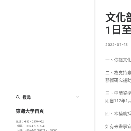
文化
1日
2022-07-13
一、依據文化部
二、為支持臺
藝術研究補
三、申請資格
搜尋
則自112年
東海大學首頁
四、本補助採線
專線：+886-4-23594922
如有未盡事宜請逕
傳真：+886-4-23595043
分機：+886-4-23590121 ext.38000