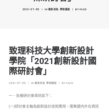
創意科技與藝術跨域學分學程
2021-07-05
|
IN
最新消息
,
學術講座
|
BY
FACD
光點計畫智慧設計班
室內設計學分學程
AI微學分學程
陳其寬教授紀念基金
表單下載
致理科技大學創新設計
招生資訊
學院「2021創新設計國
高中生專區
際研討會」
境外生專區 PROSPECTIVE STUDENTS
2021-07-05
|
IN
最新消息
,
學術講座
|
BY
FACD
聯絡我們 CONTACT
法規章程
一、旨揭研討會資訊如下：
FACEBOOK
(一)研討會主軸為創新設計技術應用，匯集國內外在資訊