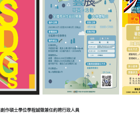
與創作碩士學位學程誠徵兼任約聘行政人員