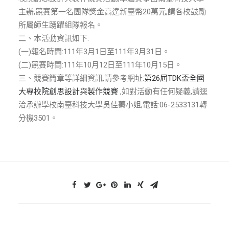
ENGLISH
主辦,競賽第一名團隊獎金高達新臺幣20萬元,請各校鼓勵
所屬師生踴躍組隊報名。
搜尋
二、本活動資訊如下:
(一)報名時間:111年3月1日至111年3月31日。
(二)競賽時間:111年10月12日至111年10月15日。
三、競賽簡章等詳細資訊,請參考網址:
第26屆TDK盃全國
大專校院創思設計與製作競賽
,如對活動有任何疑義,請逕
洽承辦學校南臺科技大學吳佳蓁小姐,電話:06-2533131轉
分機3501。