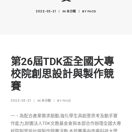
創意科技與藝術跨域學分學程
2022-03-21
|
IN
未分類
|
BY
FACD
光點計畫智慧設計班
室內設計學分學程
AI微學分學程
陳其寬教授紀念基金
表單下載
第26屆TDK盃全國大專
招生資訊
校院創思設計與製作競
高中生專區
賽
境外生專區 PROSPECTIVE STUDENTS
2022-03-21
|
IN
未分類
|
BY
FACD
聯絡我們 CONTACT
法規章程
一、為配合產業需求脈動,強化學生具創意思考及動手實
FACEBOOK
作能力,財團法人TDK文教基金會與本部合作辦理全國大專
校院創思設計與製作競賽活動,本屆賽事由南臺科技大學