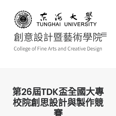
首頁
第26屆TDK盃全國大專
最新消息 NEWS
校院創思設計與製作競
創藝院簡介
系所導覽
賽