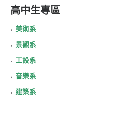
創意科技與藝術跨域學分學程
高中生專區
光點計畫智慧設計班
室內設計學分學程
美術系
AI微學分學程
景觀系
陳其寬教授紀念基金
表單下載
工設系
招生資訊
音樂系
高中生專區
境外生專區 PROSPECTIVE STUDENTS
建築系
聯絡我們 CONTACT
法規章程
FACEBOOK