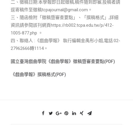
ENGLISH
二、徵稿日期:本學報即日起徵稿,稿件隨到即審,投稿者請
逕寄稿件至徵稿tcpajournal@gmail.com。
三、隨函檢附「徵稿暨審查要點」、「撰稿格式」,詳細
搜尋
資訊請參閱該刊網頁https://rb002.tcpa.edu.tw/p/412-
1005-877.php 。
四、聯絡人 :《戲曲學報》 執行編輯金禹彤小姐,電話:02-
27962666轉1114。
國立臺灣戲曲學院《戲曲學報》徵稿暨審查要點(PDF)
《戲曲學報》撰稿格式(PDF)