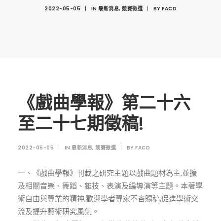
創意科技與藝術跨域學分學程
2022-05-05
|
IN
最新消息
,
競賽徵選
|
BY
FACD
光點計畫智慧設計班
室內設計學分學程
AI微學分學程
陳其寬教授紀念基金
表單下載
《戲曲學報》第二十六
招生資訊
至二十七期徵稿!
高中生專區
2022-05-05
|
IN
最新消息
,
競賽徵選
|
BY
FACD
境外生專區 PROSPECTIVE STUDENTS
聯絡我們 CONTACT
一、《戲曲學報》刊載之研究主題以戲曲題材為主,並擴
及相關音樂、舞蹈、雜技、表演及編導演等主題。本著學
法規章程
術自由與專業的精神,歡迎學者專家不吝賜稿,促進學術交
FACEBOOK
流及提升藝術研究風氣。