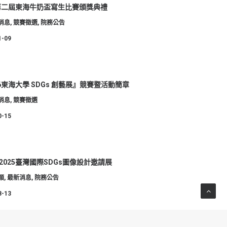
5第二屆東海牛奶盃寫生比賽頒獎典禮
消息
,
競賽徵選
,
院務公告
1-09
26東海大學 SDGs 創藝展』競賽暨活動簡章
消息
,
競賽徵選
0-15
2025臺灣國際SDGs圖像設計邀請展
類
,
最新消息
,
院務公告
8-13