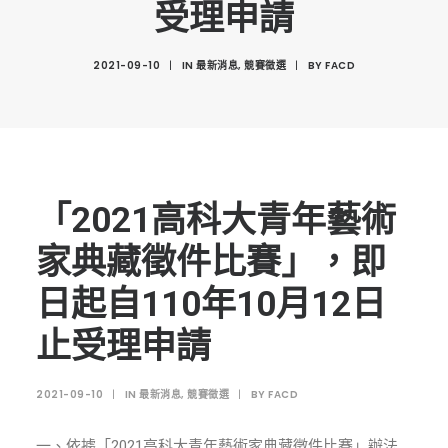
受理申請
創意科技與藝術跨域學分學程
光點計畫智慧設計班
2021-09-10
|
IN
最新消息
,
競賽徵選
|
BY
FACD
室內設計學分學程
AI微學分學程
陳其寬教授紀念基金
表單下載
「2021高科大青年藝術
招生資訊
家典藏徵件比賽」，即
高中生專區
日起自110年10月12日
境外生專區 PROSPECTIVE STUDENTS
止受理申請
聯絡我們 CONTACT
法規章程
2021-09-10
|
IN
最新消息
,
競賽徵選
|
BY
FACD
FACEBOOK
一、依據「2021高科大青年藝術家典藏徵件比賽」辦法