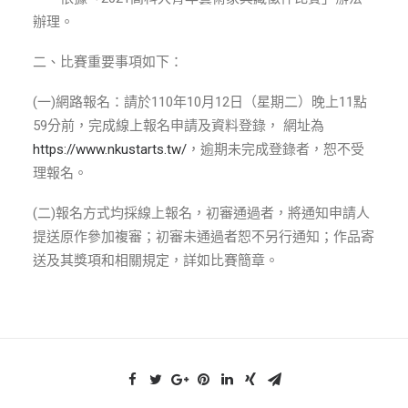
ENGLISH
辦理。
搜尋
二、比賽重要事項如下：
(一)網路報名：請於110年10月12日（星期二）晚上11點
59分前，完成線上報名申請及資料登錄， 網址為
https://www.nkustarts.tw/
，逾期未完成登錄者，恕不受
理報名。
(二)報名方式均採線上報名，初審通過者，將通知申請人
提送原作參加複審；初審未通過者恕不另行通知；作品寄
送及其獎項和相關規定，詳如比賽簡章。