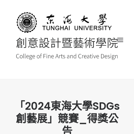
首頁
「2024東海大學SDGs
最新消息 NEWS
創藝展」競賽_得獎公
創藝院簡介
系所導覽
告