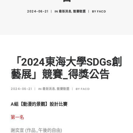
創意科技與藝術跨域學分學程
2024-06-21
|
IN
最新消息
,
競賽徵選
|
BY
FACD
光點計畫智慧設計班
室內設計學分學程
AI微學分學程
陳其寬教授紀念基金
表單下載
「2024東海大學SDGs創
招生資訊
藝展」競賽_得獎公告
高中生專區
2024-06-21
|
IN
最新消息
,
競賽徵選
|
BY
FACD
境外生專區 PROSPECTIVE STUDENTS
聯絡我們 CONTACT
A組【動漫的景觀】設計比賽
法規章程
第一名
FACEBOOK
謝奕宣 (作品_午後的自由)