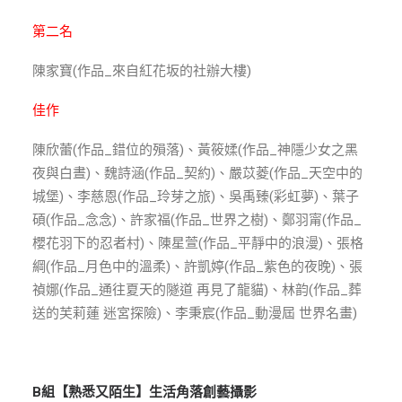
ENGLISH
第二名
搜尋
陳家寶(作品_來自紅花坂的社辦大樓)
佳作
陳欣蕾(作品_錯位的殞落)、黃筱媃(作品_神隱少女之黑
夜與白晝)、魏詩涵(作品_契約)、嚴苡菱(作品_天空中的
城堡)、李慈恩(作品_玲芽之旅)、吳禹臻(彩虹夢)、葉子
碩(作品_念念)、許家福(作品_世界之樹)、鄭羽甯(作品_
櫻花羽下的忍者村)、陳星萱(作品_平靜中的浪漫)、張格
綱(作品_月色中的溫柔
)、許凱婷(作品_紫色的夜晚)、張
禎娜(作品_通往夏天的隧道 再見了龍貓)、林韵(作品_葬
送的芙莉蓮 迷宮探險)、李秉宸(作品_動漫屆 世界名畫)
B組【熟悉又陌生】生活角落創藝攝影