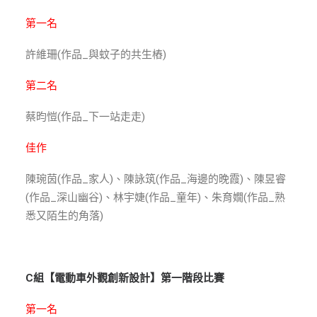
第一名
許維珊(作品_與蚊子的共生樁)
第二名
蔡昀愷(作品_下一站走走)
佳作
陳琬茵(作品_家人)、陳詠筑(作品_海邊的晚霞)、陳昱睿
(作品_深山幽谷)、林宇婕(作品_童年)、朱育嫺(作品_熟
悉又陌生的角落)
C組【電動車外觀創新設計】第一階段比賽
第一名