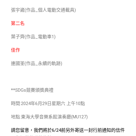
張宇崴(作品_個人電動交通載具)
第二名
葉子齊(作品_電動車1)
佳作
連國筌(作品_永續的軌跡)
**SDGs競賽頒獎典禮
時間:2024年6月29日星期六 上午10點
地點:東海大學音樂系館演奏廳(MU127)
請您留意，我們將於6/24前另外寄送一封行前通知的信件