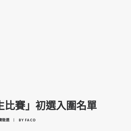
寫生比賽」初選入圍名單
賽徵選
|
BY
FACD