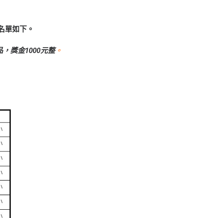
名單如下。
，獎金1000元整
。