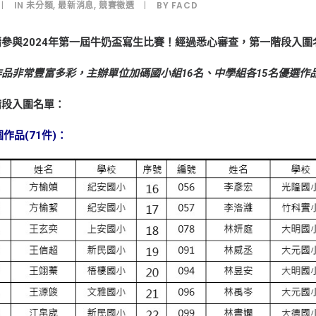
|
IN
未分類
,
最新消息
,
競賽徵選
|
BY
FACD
參與2024年第一屆牛奶盃寫生比賽！經過悉心審查，第一階段入圍
品非常豐富多彩，主辦單位加碼國小組16名、中學組各15名優選作品
階段入圍名單：
作品(71件)：