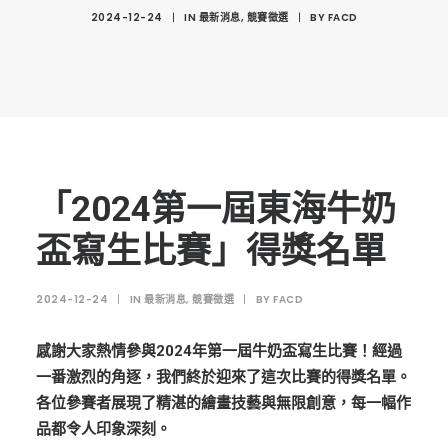
創意科技與藝術跨域學分學程
2024-12-24
|
IN
最新消息
,
競賽徵選
|
BY
FACD
光點計畫智慧設計班
室內設計學分學程
AI微學分學程
陳其寬教授紀念基金
表單下載
「2024第一屆東海牛奶
招生資訊
盃寫生比賽」得獎名單
高中生專區
2024-12-24
|
IN
最新消息
,
競賽徵選
|
BY
FACD
境外生專區 PROSPECTIVE STUDENTS
聯絡我們 CONTACT
感謝大家熱情參與2024年第一屆牛奶盃寫生比賽！經過
一番激烈的角逐，我們終於迎來了這次比賽的得獎名單。
法規章程
各位參賽者展現了精湛的繪畫技藝與無限創意，每一幅作
FACEBOOK
品都令人印象深刻。