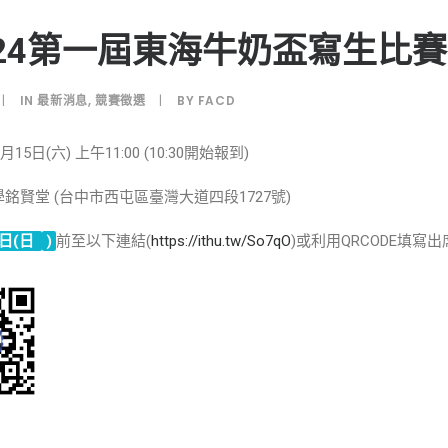
024第一屆東海牛奶盃寫生比
|
IN
最新消息
,
競賽徵選
|
BY
FACD
月15日(六) 上午11:00 (10:30開始報到)
學銘賢堂 (台中市西屯區臺灣大道四段1727號)
日(日
)
前至以下連結(
https://ithu.tw/So7qO
)或利用QRCODE填