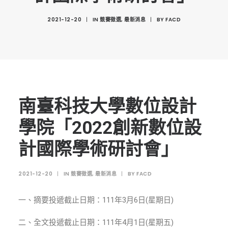
創意科技與藝術跨域學分學程
2021-12-20
|
IN
競賽徵選
,
最新消息
|
BY
FACD
光點計畫智慧設計班
室內設計學分學程
AI微學分學程
陳其寬教授紀念基金
表單下載
南臺科技大學數位設計
招生資訊
學院「2022創新數位設
高中生專區
計國際學術研討會」
境外生專區 PROSPECTIVE STUDENTS
2021-12-20
|
IN
競賽徵選
,
最新消息
|
BY
FACD
聯絡我們 CONTACT
法規章程
一、摘要投遞截止日期：111年3月6日(星期日)
FACEBOOK
二、全文投遞截止日期：111年4月1日(星期五)