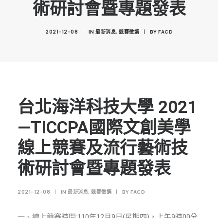
術研討會暨專題發表
創意科技與藝術跨域學分學程
光點計畫智慧設計班
2021-12-08
|
IN
最新消息
,
競賽徵選
|
BY
FACD
室內設計學分學程
AI微學分學程
陳其寬教授紀念基金
表單下載
台北海洋科技大學 2021
招生資訊
—TICCPA國際文創美學
高中生專區
線上競賽及流行藝術技
境外生專區 PROSPECTIVE STUDENTS
術研討會暨專題發表
聯絡我們 CONTACT
法規章程
2021-12-08
|
IN
最新消息
,
競賽徵選
|
BY
FACD
FACEBOOK
一、線上競賽時間:110年12月9日(星期四)，上午9時00分