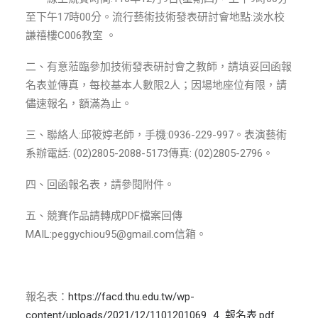
ENGLISH
至下午17時00分。流行藝術技術發表研討會地點:淡水校
謙禧樓C006教室 。
搜尋
二、有意蒞臨參加技術發表研討會之教師，請填妥回函報
名表並傳真，每校基本人數限2人；因場地座位有限，請
儘速報名，額滿為止。
三、聯絡人:邱筱婷老師，手機:0936-229-997。表演藝術
系辦電話: (02)2805-2088-5173傳真: (02)2805-2796。
四、回函報名表，請參閱附件。
五、競賽作品請轉成PDF檔案回傳
MAIL:peggychiou95@gmail.com信箱。
報名表：
https://facd.thu.edu.tw/wp-
content/uploads/2021/12/1101201069_4_報名表.pdf