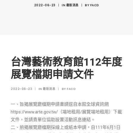
創意科技與藝術跨域學分學程
2022-06-23
|
IN
最新消息
|
BY
FACD
光點計畫智慧設計班
室內設計學分學程
AI微學分學程
陳其寬教授紀念基金
表單下載
台灣藝術教育館112年度
招生資訊
展覽檔期申請文件
高中生專區
2022-06-23
|
IN
最新消息
|
BY
FACD
境外生專區 PROSPECTIVE STUDENTS
聯絡我們 CONTACT
一、旨揭展覽廳檔期申請書請逕自本館全球資訊網
https://www.arte.gov.tw/（場地租用/展覽場地租用）下載
法規章程
文件，並請貴單位協助設置活動訊息連結。
FACEBOOK
二、前揭展覽廳檔期採線上或紙本申請，自111年6月1日