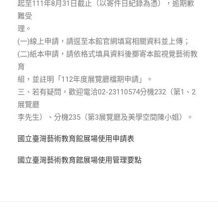
ENGLISH
起至111年8月31日截止（以寄件日紀錄為憑），逾期歉
難受
理。
搜尋
(一)線上申請，請逕至本館官網填寫相關資料並上傳；
(二)紙本申請，請依格式填具資料後擲寄本館視覺藝術教
育
組，並註明「112年度展覽廳檔期申請」。
三、若有疑問，歡迎電洽02-23110574分機232（第1、2
展覽廳
李先生）、分機235（第3展覽廳及美學空間陳小姐）。
國立臺灣藝術教育館展場使用申請表
國立臺灣藝術教育館展場使用管理要點