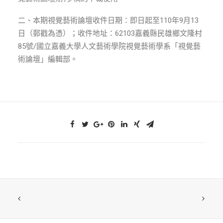
ENGLISH
二、本期視覺藝術論壇收件日期：即日起至110年9月13
搜尋
日（郵戳為憑）；收件地址：62103嘉義縣民雄鄉文隆村
85號/國立嘉義大學人文藝術學院視覺藝術學系「視覺藝
術論壇」編輯部。