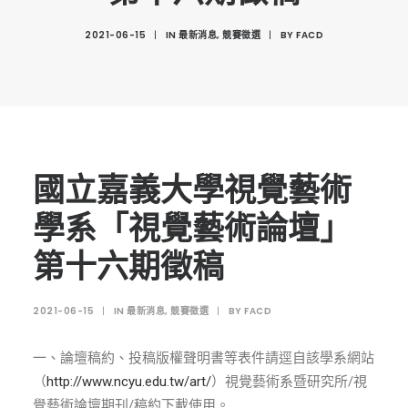
創意科技與藝術跨域學分學程
2021-06-15
|
IN
最新消息
,
競賽徵選
|
BY
FACD
光點計畫智慧設計班
室內設計學分學程
AI微學分學程
陳其寬教授紀念基金
表單下載
國立嘉義大學視覺藝術
招生資訊
學系「視覺藝術論壇」
高中生專區
第十六期徵稿
境外生專區 PROSPECTIVE STUDENTS
2021-06-15
|
IN
最新消息
,
競賽徵選
|
BY
FACD
聯絡我們 CONTACT
法規章程
一、論壇稿約、投稿版權聲明書等表件請逕自該學系網站
FACEBOOK
（
http://www.ncyu.edu.tw/art/
）視覺藝術系暨研究所/視
覺藝術論壇期刊/稿約下載使用。