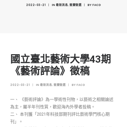
創意科技與藝術跨域學分學程
2022-03-21
|
IN
最新消息
,
競賽徵選
|
BY
FACD
光點計畫智慧設計班
室內設計學分學程
AI微學分學程
陳其寬教授紀念基金
表單下載
國立臺北藝術大學43期
招生資訊
《藝術評論》徵稿
高中生專區
2022-03-21
|
IN
最新消息
,
競賽徵選
|
BY
FACD
境外生專區 PROSPECTIVE STUDENTS
聯絡我們 CONTACT
一、 《藝術評論》為一學術性刊物，以藝術之相關論述
為主，屬半年刊性質，歡迎海內外學者投稿。
法規章程
二、 本刊獲「2021年科技部期刊評比藝術學門核心期
FACEBOOK
刊」。