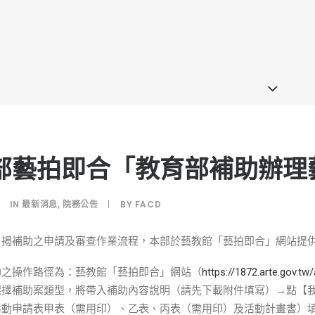
部藝拍即合「教育部補助辦理
IN
最新消息
,
院務公告
|
BY
FACD
旨揭補助之申請及審查作業流程，本部於藝教館「藝拍即合」網站提
助之操作路徑為：藝教館「藝拍即合」網站（
https://1872.arte.gov.tw
選擇補助案類型，將帶入補助內容說明（請先下載附件填寫）→點【我
活動申請表甲表（需用印）、乙表、丙表（需用印）及活動計畫書）