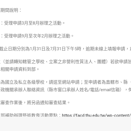
請期間說明：
1月：受理申請3月至8月辦理之活動。
年7月：受理申請9月至次年2月辦理之活動。
請截止日期分別為1月31日及7月31日下午5時，逾期未線上填報申請
位（並請轉知轄管之學校、立案之非營利性質法人、團體）若欲申請
本相關申請資料到部。
倘為國立及私立各級學校，請逕至網站申請；至申請者為直轄市、縣（
政機關承辦人聯絡資訊（縣市窗口承辦人姓名/電話/email信箱）
成審查作業後，將另函通知審查結果。
育部補助辦理藝術教育活動要點：
https://facd.thu.edu.tw/wp-conten
及操作手冊：
https://1872.arte.gov.tw/ArtCommon/qa_List.aspx?kin