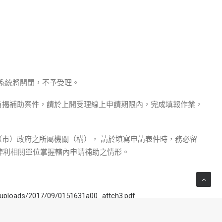
，系統將關閉，不予受理。
旨揭補助案件，請於上開受理線上申請期限內，完成填報作業，
市）政府之所屬機關（構）， 請於填寫申請表件時，務必留
，俾利相關單位掌握轄內申請補助之情形。
t/uploads/2017/09/0151631a00_attch3.pdf
dset_id=741ad1f6-c76e-4c26-8df0-3c3537de5310