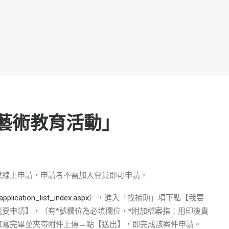
藝術教育活動」
供線上申請，申請者不需加入會員即可申請。
/application_list_index.aspx
），進入「找補助」項下點【我要
要申請】，（有*號欄位為必填欄位，*附加檔案指：用印後貴
填寫完畢並夾帶附件上傳→點【送出】，即完成該案件申請。