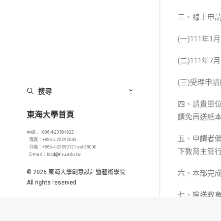
三、線上申
(一)111年
(二)111
(三)受理申
搜尋
四、請貴單
東海大學首頁
請免再送紙
專線：+886-4-23594922
五、申請者
傳真：+886-4-23595043
分機：+886-4-23590121 ext.38000
下教育主管行
E-mail：facd@thu.edu.tw
© 2026 東海大學創意設計暨藝術學院
六、本部完
All rights reserved
七、檢送教
找補助Q&A