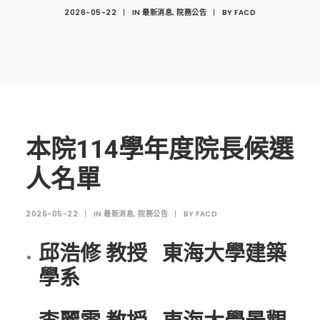
創意科技與藝術跨域學分學程
2026-05-22
|
IN
最新消息
,
院務公告
|
BY
FACD
光點計畫智慧設計班
室內設計學分學程
AI微學分學程
陳其寬教授紀念基金
表單下載
本院114學年度院長候選
招生資訊
人名單
高中生專區
2026-05-22
|
IN
最新消息
,
院務公告
|
BY
FACD
境外生專區 PROSPECTIVE STUDENTS
聯絡我們 CONTACT
邱浩修 教授 東海大學建築
法規章程
學系
FACEBOOK