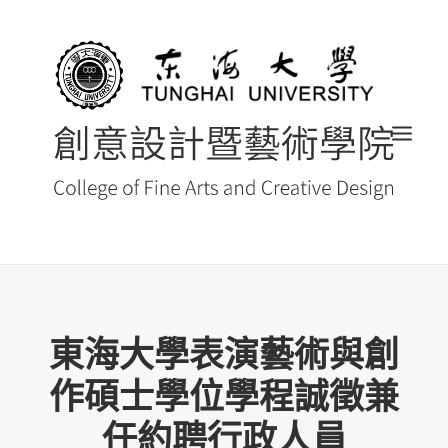
首頁
東海大學表演藝術與創
最新消息 NEWS
作碩士學位學程誠徵兼
創藝院簡介
系所導覽
任約聘行政人員