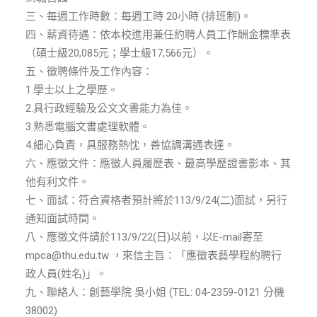
ENGLISH
三、每週工作時數：每週工時 20小時 (排班制)。
四、薪資待遇：依本校進用兼任約聘人員工作酬金標準表
搜尋
（碩士級20,085元；學士級17,566元）。
五、徵聘條件及工作內容：
1.學士以上之學歷。
2.具行政經驗及公文文書能力為佳。
3.熟悉電腦文書處理軟體。
4.細心負責，具服務熱忱，善協調溝通表達。
六、應徵文件：應徵人員履歷表、最高學歷證書影本、其
他有利文件。
七、面試：符合資格者預計將於113/9/24(二)面試，另行
通知面試時間。
八、應徵文件請於113/9/22(日)以前，以E-mail寄至
mpca@thu.edu.tw ，來信主旨：「應徵表藝學程約聘行
政人員(姓名)」。
九、聯絡人：創藝學院 吳小姐 (TEL: 04-2359-0121 分機
38002)