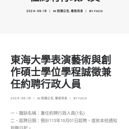
創意科技與藝術跨域學分學程
2024-09-18
|
IN
院務公告
,
最新消息
|
BY
FACD
光點計畫智慧設計班
室內設計學分學程
AI微學分學程
陳其寬教授紀念基金
表單下載
東海大學表演藝術與創
招生資訊
作碩士學位學程誠徵兼
高中生專區
任約聘行政人員
境外生專區 PROSPECTIVE STUDENTS
2024-09-18
|
IN
院務公告
,
最新消息
|
BY
FACD
聯絡我們 CONTACT
法規章程
一、職缺名稱：兼任約聘行政人員(1名)
FACEBOOK
二、起聘日期：預計113年10月01日起聘，或依本校通知
到職日起。