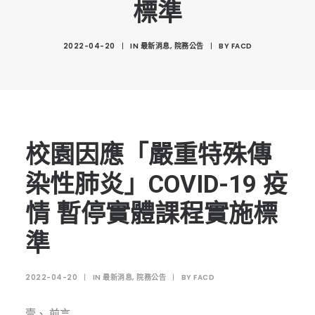
標準
創意科技與藝術跨域學分學程
光點計畫智慧設計班
2022-04-20
|
IN
最新消息
,
院務公告
|
BY
FACD
室內設計學分學程
AI微學分學程
陳其寬教授紀念基金
表單下載
校園因應「嚴重特殊傳
招生資訊
染性肺炎」COVID-19 疫
高中生專區
情 暫停實體課程實施標
境外生專區 PROSPECTIVE STUDENTS
準
聯絡我們 CONTACT
法規章程
2022-04-20
|
IN
最新消息
,
院務公告
|
BY
FACD
FACEBOOK
壹、 前言