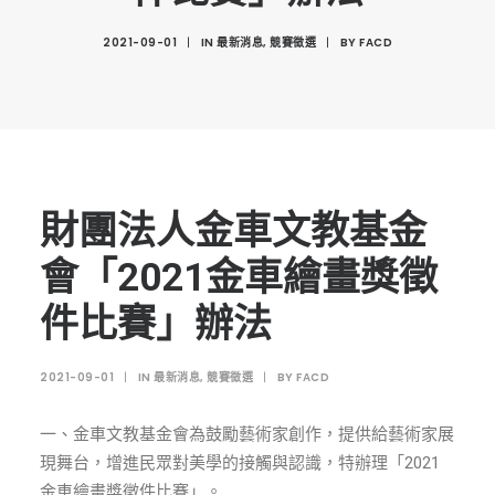
創意科技與藝術跨域學分學程
2021-09-01
|
IN
最新消息
,
競賽徵選
|
BY
FACD
光點計畫智慧設計班
室內設計學分學程
AI微學分學程
陳其寬教授紀念基金
表單下載
財團法人金車文教基金
招生資訊
會「2021金車繪畫獎徵
高中生專區
件比賽」辦法
境外生專區 PROSPECTIVE STUDENTS
2021-09-01
|
IN
最新消息
,
競賽徵選
|
BY
FACD
聯絡我們 CONTACT
法規章程
一、金車文教基金會為鼓勵藝術家創作，提供給藝術家展
FACEBOOK
現舞台，增進民眾對美學的接觸與認識，特辦理「2021
金車繪畫獎徵件比賽」。