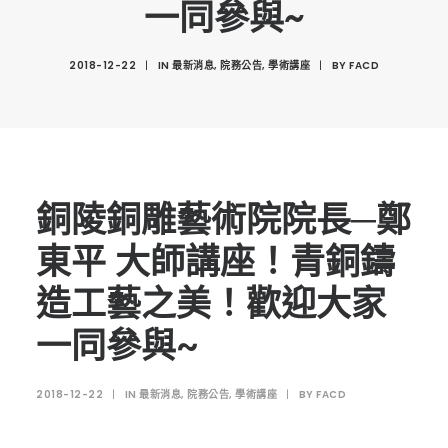
一同參與~
創意科技與藝術跨域學分學程
光點計畫智慧設計班
2018-12-22
|
IN
最新消息
,
院務公告
,
學術講座
|
BY
FACD
室內設計學分學程
AI微學分學程
陳其寬教授紀念基金
表單下載
銅陵銅雕藝術院院長─鄭
招生資訊
東平 大師講座！青銅鑄
高中生專區
造工藝之美！歡迎大家
境外生專區 PROSPECTIVE STUDENTS
一同參與~
聯絡我們 CONTACT
法規章程
2018-12-22
|
IN
最新消息
,
院務公告
,
學術講座
|
BY
FACD
FACEBOOK