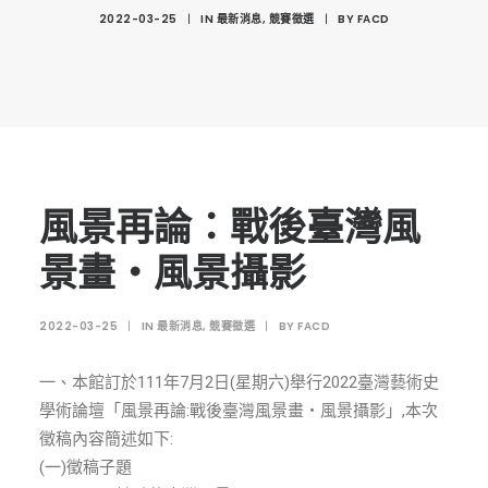
創意科技與藝術跨域學分學程
2022-03-25
|
IN
最新消息
,
競賽徵選
|
BY
FACD
光點計畫智慧設計班
室內設計學分學程
AI微學分學程
陳其寬教授紀念基金
表單下載
風景再論：戰後臺灣風
招生資訊
景畫‧風景攝影
高中生專區
2022-03-25
|
IN
最新消息
,
競賽徵選
|
BY
FACD
境外生專區 PROSPECTIVE STUDENTS
聯絡我們 CONTACT
一、本館訂於111年7月2日(星期六)舉行2022臺灣藝術史
學術論壇「風景再論:戰後臺灣風景畫‧風景攝影」,本次
法規章程
徵稿內容簡述如下:
FACEBOOK
(一)徵稿子題