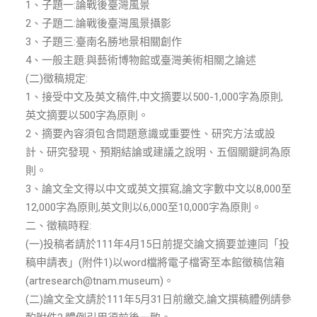
ENGLISH
1、子題一:論戰後臺灣風景
2、子題二:論戰後臺灣風景攝影
3、子題三:臺南名勝地景相關創作
搜尋
4、一般主題:與藝術博物館或臺灣美術相關之論述
(二)徵稿規定:
1、接受中文及英文稿件,中文摘要以500-1,000字為原則,
英文摘要以500字為原則。
2、摘要內容須包含問題意識或重要性、研究方法或設
計、研究發現、預期結論或建議之說明、五個關鍵詞為原
則。
3、論文全文得以中文或英文撰寫,論文字數中文以8,000至
12,000字為原則,英文則以6,000至10,000字為原則。
二、徵稿時程:
(一)投稿者請於111年4月15日前提交論文摘要並連同「投
稿申請表」(附件1)以word檔將電子檔寄至本館徵稿信箱
(artresearch@tnam.museum)。
(二)論文全文請於111年5月31日前繳交,論文撰稿體例請參