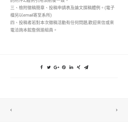
酌附件2,體例引用須前後一致。
三、檢附徵稿簡章、投稿申請表及論文撰稿體例。(電子
檔另以email寄至系所)
四、投稿者若對本次徵稿活動有任何問題,歡迎來信或來
電洽詢本館詹佩瑜組員。