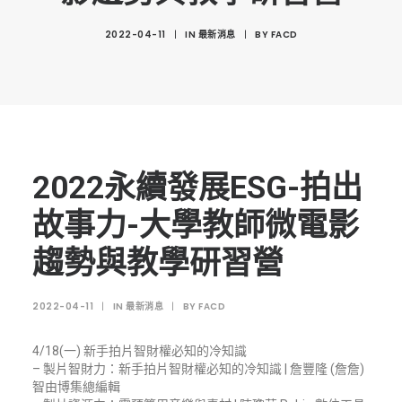
創意科技與藝術跨域學分學程
2022-04-11
|
IN
最新消息
|
BY
FACD
光點計畫智慧設計班
室內設計學分學程
AI微學分學程
陳其寬教授紀念基金
表單下載
2022永續發展ESG-拍出
招生資訊
故事力-大學教師微電影
高中生專區
趨勢與教學研習營
境外生專區 PROSPECTIVE STUDENTS
2022-04-11
|
IN
最新消息
|
BY
FACD
聯絡我們 CONTACT
法規章程
4/18(一) 新手拍片智財權必知的冷知識
– 製片智財力：新手拍片智財權必知的冷知識 | 詹豐隆 (詹詹)
FACEBOOK
智由博集總編輯