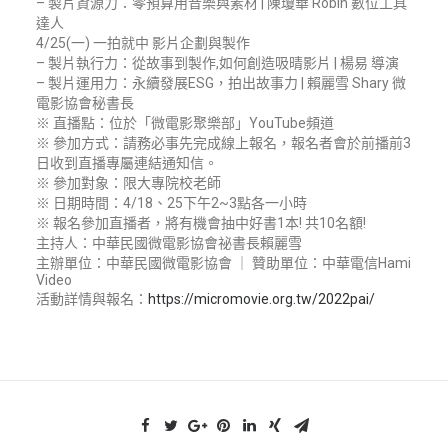
– 製片資源力：零預算用音樂與素材 | 陳瓊華 Robin 數位工具
ENGLISH
達人
4/25(一) 一拍就中 影片企劃與製作
搜尋
– 製片執行力：從故事到製作,如何創造吸晴影片 | 楊易 導演
– 製片運用力：永續發展ESG，拍出故事力 | 賴麗雪 Shary 微
電影協會秘書長
※ 直播點：位於「微電影聚樂部」YouTube頻道
※ 參加方式：請務必事先完成線上報名，報名者會於前播前3
日收到直播專屬連結通知信。
※ 參加對象：限大專院校老師
※ 日期時間：4/18、25下午2~3點各一小時
※ 報名參加直播者，將有機會抽中好書1本! 共10名額!
主持人：中華民國微電影協會祕書長賴麗雪
主辦單位：中華民國微電影協會 ｜ 贊助單位：中華電信Hami
Video
活動詳情與報名：
https://micromovie.org.tw/2022pai/