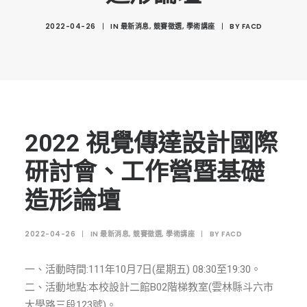
創意科技與藝術跨域學分學程
2022-04-26
|
IN
最新消息
,
競賽徵選
,
學術講座
|
BY
FACD
光點計畫智慧設計班
室內設計學分學程
AI微學分學程
陳其寬教授紀念基金
表單下載
2022 視覺傳達設計國際
招生資訊
研討會、工作營暨基礎
高中生專區
造形論壇
境外生專區 PROSPECTIVE STUDENTS
2022-04-26
|
IN
最新消息
,
競賽徵選
,
學術講座
|
BY
FACD
聯絡我們 CONTACT
法規章程
一、活動時間:111年10月7日(星期五) 08:30至19:30。
FACEBOOK
二、活動地點:本校設計二館B02階梯教室(雲林縣斗六市
大學路三段123號)。