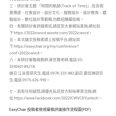
ENGLISH
三、研討會主題:「時間的軌跡(Track of Time)」,包含視
覺傳達、社會設計、設計文化、服務設計、設計教育、體
搜尋
驗設計、數位設計等範疇,均歡迎踴躍投稿。
四、有關研討會詳細資訊,請逕至大會網站查詢,網址如
下:https://2022icwvcd.wixsite.com/2022icwvcd。
五、本次論文投稿者請上投稿平台,網址如
下:https://easychair.org/my/conference?
conf=2022icwvcd。
六、本研討會聯絡教師:蔣世寶老師,電話:05-
5342601#6218;
總召:江泳萱研究生,電話:0978-233-882;副召:蕭奕琳研究
生,電話:0975-626-990。
七、若有任何疑問,請優先私訊官方粉絲專頁洽詢,網
址:https://www.facebook.com/2022ICWVCDYuntech。
EasyChair 投稿者檢視審稿評論操作流程圖(PDF)