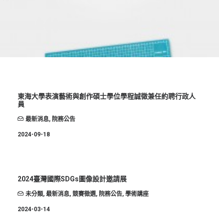
創意科技與藝術跨域學分學程
光點計畫智慧設計班
室內設計學分學程
AI微學分學程
陳其寬教授紀念基金
表單下載
東海大學表演藝術與創作碩士學位學程誠徵兼任約聘行政人
員
招生資訊
最新消息
,
院務公告
高中生專區
2024-09-18
境外生專區 PROSPECTIVE STUDENTS
聯絡我們 CONTACT
2024臺灣國際SDGs圖像設計邀請展
法規章程
未分類
,
最新消息
,
競賽徵選
,
院務公告
,
學術講座
FACEBOOK
2024-03-14