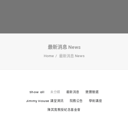
創意科技與藝術跨域學分學程
光點計畫智慧設計班
室內設計學分學程
AI微學分學程
陳其寬教授紀念基金
最新消息 News
表單下載
Home
最新消息 News
招生資訊
高中生專區
境外生專區 PROSPECTIVE STUDENTS
Show all
未分類
最新消息
競賽徵選
聯絡我們 CONTACT
Jimmy House 講堂資訊
院務公告
學術講座
法規章程
陳其寬教授紀念基金會
FACEBOOK