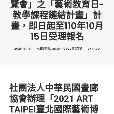
覽會」之「藝術教育日-
創意科技與藝術跨域學分學程
教學課程鏈結計畫」計
光點計畫智慧設計班
室內設計學分學程
畫，即日起至110年10月
AI微學分學程
15日受理報名
陳其寬教授紀念基金
2021-10-13
|
IN
最新消息
,
JIMMY HOUSE 講堂資訊
|
BY
FACD
表單下載
招生資訊
高中生專區
境外生專區 PROSPECTIVE STUDENTS
社團法人中華民國畫廊
聯絡我們 CONTACT
協會辦理「2021 ART
法規章程
FACEBOOK
TAIPEI臺北國際藝術博