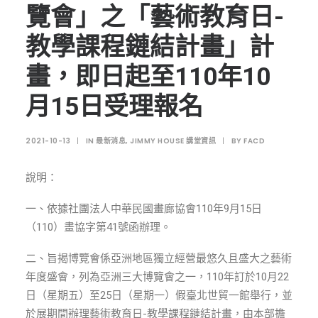
ENGLISH
覽會」之「藝術教育日-
教學課程鏈結計畫」計
搜尋
畫，即日起至110年10
月15日受理報名
2021-10-13
|
IN
最新消息
,
JIMMY HOUSE 講堂資訊
|
BY
FACD
說明：
一、依據社團法人中華民國畫廊協會110年9月15日
（110）畫協字第41號函辦理。
二、旨揭博覽會係亞洲地區獨立經營最悠久且盛大之藝術
年度盛會，列為亞洲三大博覽會之一，110年訂於10月22
日（星期五）至25日（星期一）假臺北世貿一館舉行，並
於展期間辦理藝術教育日-教學課程鏈結計畫，由本部擔