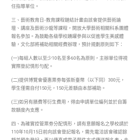
任指導單位。
三、藝術教育日-教育課程鏈結計畫由該會提供藝術論
壇、講座及藝術沙龍等課程，開放大學藝術相關科系團體
報名參加。為鼓勵各級學校踴躍參與以促進學生美感體
驗，文化部將補助相關經費辦理，預計規劃原則如下：
(一)每組人數以至少10名至多60名為原則，主辦單位得視
實際登記情形勻配。
(二)提供博覽會優惠票劵每張新臺幣（以下同）300元，
學生僅需自付150元，150元差額由本部補助。
(三)如另有膳費等衍生費用，得由申請單位編列並於自籌
款額度內支應。
四、為確實控管票劵分配情形，請有意願報名之學校請於
110年10月15日前向該會登記報名，需先電洽該會確認餘