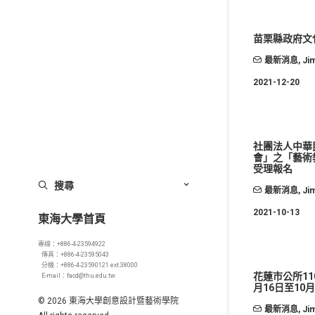
苗栗縣政府文
最新消息
,
Ji
2021-12-20
社團法人中華民
會」之「藝術
受理報名
搜尋
最新消息
,
Ji
2021-10-13
東海大學首頁
專線：+886-4-23594922
傳真：+886-4-23595043
分機：+886-4-23590121 ext.38000
花蓮市公所1
E-mail：facd@thu.edu.tw
月16日至10月
© 2026 東海大學創意設計暨藝術學院
最新消息
,
Ji