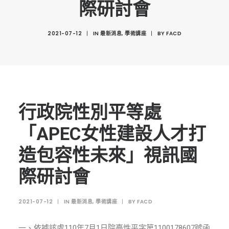
際研討會
創意科技與藝術跨域學分學程
光點計畫智慧設計班
2021-07-12
|
IN
最新消息
,
學術講座
|
BY
FACD
室內設計學分學程
AI微學分學程
陳其寬教授紀念基金
表單下載
行政院性別平等處
招生資訊
「APEC女性建設人才打
高中生專區
造包容性未來」視訊國
境外生專區 PROSPECTIVE STUDENTS
際研討會
聯絡我們 CONTACT
法規章程
2021-07-12
|
IN
最新消息
,
學術講座
|
BY
FACD
FACEBOOK
一、依據該處110年7月1日院臺性平字第1100178607號函