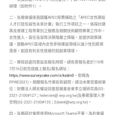
ENGLISH
辦理（如附件1）。
搜尋
二、旨揭會議係我國獲APEC經費補助之「APEC女性建設
人才打造包容性未來計畫」執行工作項目之一，係探討建
築及營建工程等業別之服務及相關技術顧問專業工作中，
女性進入、留任及晉陞決策階層之障礙，並提供政策建
議，鼓勵APEC區域內女性參與建設領域以減少性別薪資
落差，創造有利女性發展的就創業環境。
三、案經該處同意延長報名時間，請有意報名者於110年
7月16日前完成線上報名(報名網址：
https://www.surveycake.com/s/kxdm0
，密碼為
PPWE2021)。相關報名作業如有疑問，請洽本案受委辦單
位：財團法人婦女權益促進發展基金會李立璿研究員(02-
2321-2100#127；helen.lee@ wrp.org.tw)及專案管理人李
世明(02-2321-2100#135；Edwinli@wrp.org.tw)。
四、旨揭研討會將使用Microsoft Teams平臺，為利會議